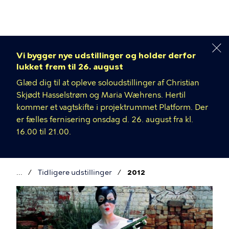
Gå
til
hovedindhold
Vi bygger nye udstillinger og holder derfor
lukket frem til 26. august
Glæd dig til at opleve soloudstillinger af Christian
Skjødt Hasselstrøm og Maria Wæhrens. Hertil
kommer et vagtskifte i projektrummet Platform. Der
er fælles fernisering onsdag d. 26. august fra kl.
16.00 til 21.00.
Tidligere udstillinger
2012
Brødkrumme