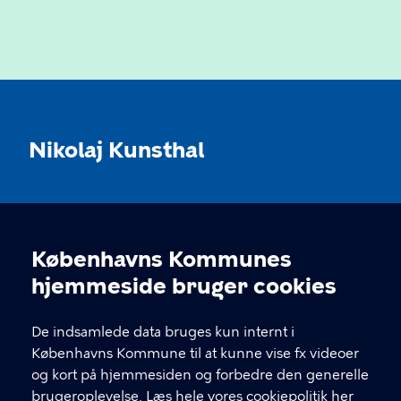
Nikolaj Kunsthal
KONTAKT
Københavns Kommunes
Nikolaj Plads 10, 1067 København
Cookieindstillinger
hjemmeside bruger cookies
nikolajkunsthal@kff.kk.dk
De indsamlede data bruges kun internt i
EAN: 5798009780331
Københavns Kommune til at kunne vise fx videoer
og kort på hjemmesiden og forbedre den generelle
brugeroplevelse.
Læs hele vores cookiepolitik her