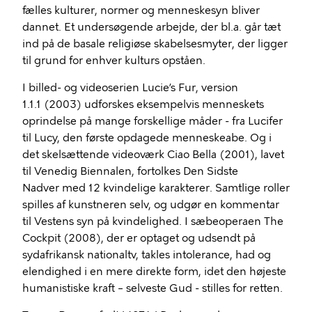
fælles kulturer, normer og menneskesyn bliver
dannet. Et undersøgende arbejde, der bl.a. går tæt
ind på de basale religiøse skabelsesmyter, der ligger
til grund for enhver kulturs opståen.
I billed- og videoserien Lucie’s Fur, version
1.1.1 (2003) udforskes eksempelvis menneskets
oprindelse på mange forskellige måder - fra Lucifer
til Lucy, den første opdagede menneskeabe. Og i
det skelsættende videoværk Ciao Bella (2001), lavet
til Venedig Biennalen, fortolkes Den Sidste
Nadver med 12 kvindelige karakterer. Samtlige roller
spilles af kunstneren selv, og udgør en kommentar
til Vestens syn på kvindelighed. I sæbeoperaen The
Cockpit (2008), der er optaget og udsendt på
sydafrikansk nationaltv, takles intolerance, had og
elendighed i en mere direkte form, idet den højeste
humanistiske kraft – selveste Gud - stilles for retten.