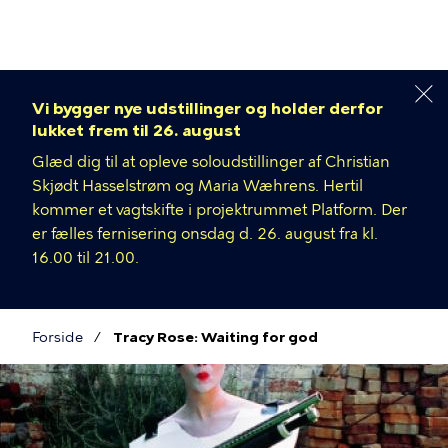
Gå
til
hovedindhold
Vi bygger nye udstillinger og holder derfor
lukket frem til 26. august
Glæd dig til at opleve soloudstillinger af Christian
Skjødt Hasselstrøm og Maria Wæhrens. Hertil
kommer et vagtskifte i projektrummet Platform. Der
er fælles fernisering onsdag d. 26. august fra kl.
16.00 til 21.00.
Forside
Tracy Rose: Waiting for god
Brødkrumme