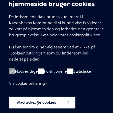
Cookieindstillinger
hjemmeside bruger cookies
nikolajkunsthal@kff.kk.dk
De indsamlede data bruges kun internt i
EAN: 5798009780331
Københavns Kommune til at kunne vise fx videoer
og kort på hjemmesiden og forbedre den generelle
brugeroplevelse.
Læs hele vores cookiepolitik her
LINKS
Du kan ændre dine valg senere ved at klikke på
Kontakt
'Cookieindstillinger', som du finder som link
nederst på siden.
Facebook
Instagram
Nødvendige
Funktionelle
Statistiske
Linkedin
Vis cookieforklaring
Tilgængelighedserklæring
Tillad udvalgte cookies
Cookiepolitik