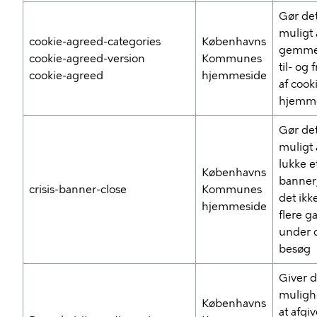
Gør de
muligt 
cookie-agreed-categories
Københavns
gemme
cookie-agreed-version
Kommunes
til- og 
cookie-agreed
hjemmeside
af cook
hjemm
Gør de
muligt 
lukke e
Københavns
banner,
crisis-banner-close
Kommunes
det ikk
hjemmeside
flere g
under d
besøg
Giver d
muligh
Københavns
at afgi