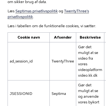
om sikker brug af data.
Læs
Septimas privatlivspolitik
og
TwentyThree's
privatlivspolitik
.
Læs i tabellen om de funktionelle cookies, vi sætter:
Cookie navn
Afsender
Beskrivelse
Gør det
muligt at se
video fra
ad_session_id
TwentyThree
vores
videoplatform
video.kk.dk
Gør det
muligt at se
JSESSIONID
Septima
og anvende
vores bykort