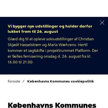
Gå
til
hovedindhold
Vi bygger nye udstillinger og holder derfor
lukket frem til 26. august
Glæd dig til at opleve soloudstillinger af Christian
Skjødt Hasselstrøm og Maria Wæhrens. Hertil
kommer et vagtskifte i projektrummet Platform. Der
er fælles fernisering onsdag d. 26. august fra kl.
16.00 til 21.00.
Forside
Københavns Kommunes cookiepolitik
Brødkrumme
Københavns Kommunes