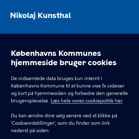
Nikolaj Kunsthal
KONTAKT
Københavns Kommunes
Nikolaj Plads 10, 1067 København
Cookieindstillinger
hjemmeside bruger cookies
nikolajkunsthal@kff.kk.dk
De indsamlede data bruges kun internt i
EAN: 5798009780331
Københavns Kommune til at kunne vise fx videoer
og kort på hjemmesiden og forbedre den generelle
brugeroplevelse.
Læs hele vores cookiepolitik her
LINKS
Du kan ændre dine valg senere ved at klikke på
Kontakt
'Cookieindstillinger', som du finder som link
nederst på siden.
Facebook