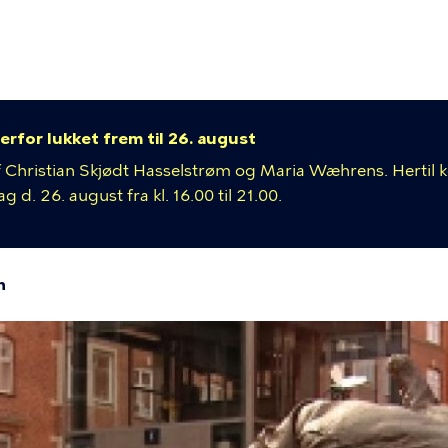
ion
erfor lukket frem til 26. august
 af Christian Skjødt Hasselstrøm og Maria Wæhrens. Hertil
 d. 26. august fra kl. 16.00 til 21.00.
h
mme