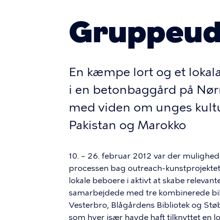
Gruppeuds
En kæmpe lort og et loka
i en betonbaggård på Nø
med viden om unges kultur
Pakistan og Marokko
10. – 26. februar 2012 var der mulighed 
processen bag outreach-kunstprojekte
lokale beboere i aktivt at skabe relevant
samarbejdede med tre kombinerede bibl
Vesterbro, Blågårdens Bibliotek og Stø
som hver især havde haft tilknyttet en 