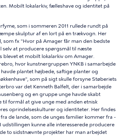
n. Mobilt lokalarkiv, fælleshave og identitet på
rfyme, som i sommeren 2011 rullede rundt på
mpe skulptur af en lort på en trækvogn. Her
ål, som fx "Hvor på Amager får man den bedste
 selv at producere spørgsmål til næste
is blevet et mobilt lokalarkiv om Amager.
rrebro, hvor kunstnergruppen YNKB i samarbejde
avde plantet højbede, saftige planter og
økkenhave", som på sigt skulle forsyne Støberiets
erbro var det Kenneth Balfelt, der i samarbejde
ausenberg og en gruppe unge havde skabt
e til formål at give unge med anden etnisk
s oprindelseskulturer og identiteter. Her findes
r fra de lande, som de unges familier kommer fra -
I udstillingen kunne alle interesserede producere
ed de to sidstnævnte projekter har man arbejdet