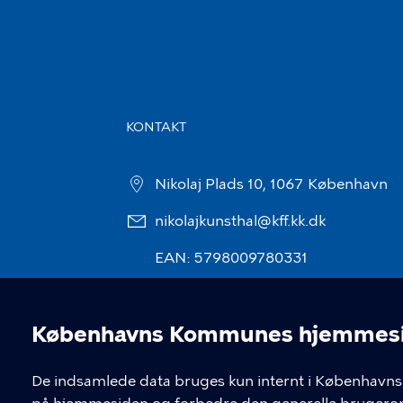
KONTAKT
Nikolaj Plads 10, 1067 København
nikolajkunsthal@kff.kk.dk
EAN: 5798009780331
Københavns Kommunes hjemmesid
Cookieindstil
De indsamlede data bruges kun internt i Københavns 