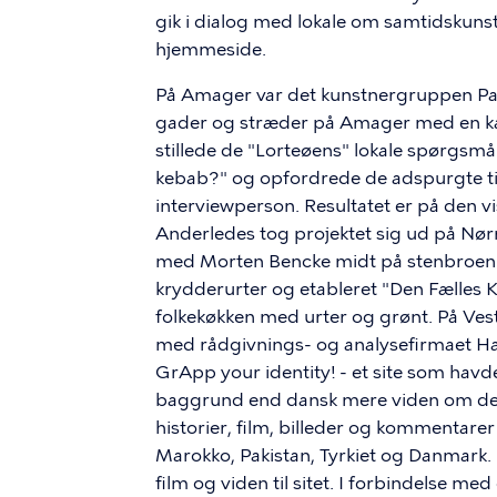
gik i dialog med lokale om samtidskunste
hjemmeside.
På Amager var det kunstnergruppen Pa
gader og stræder på Amager med en kæ
stillede de "Lorteøens" lokale spørgsm
kebab?" og opfordrede de adspurgte til
interviewperson. Resultatet er på den v
Anderledes tog projektet sig ud på Nø
med Morten Bencke midt på stenbroen h
krydderurter og etableret "Den Fælles K
folkekøkken med urter og grønt. På Vest
med rådgivnings- og analysefirmaet H
GrApp your identity! - et site som havd
baggrund end dansk mere viden om dere
historier, film, billeder og kommentare
Marokko, Pakistan, Tyrkiet og Danmark. 
film og viden til sitet. I forbindelse m