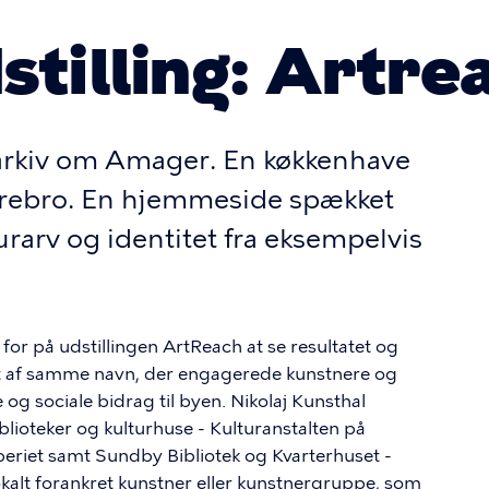
tilling: Artre
larkiv om Amager. En køkkenhave
rrebro. En hjemmeside spækket
arv og identitet fra eksempelvis
for på udstillingen ArtReach at se resultatet og
t af samme navn, der engagerede kunstnere og
e og sociale bidrag til byen. Nikolaj Kunsthal
ioteker og kulturhuse - Kulturanstalten på
beriet samt Sundby Bibliotek og Kvarterhuset -
lokalt forankret kunstner eller kunstnergruppe, som