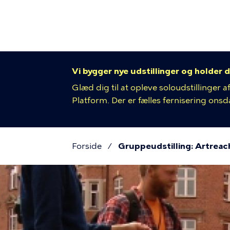
Primær
Gå
til
navigat
hovedindhold
Vi bygger nye udstillinger og holder d
Glæd dig til at opleve soloudstillinger
Platform. Der er fælles fernisering onsdag
Forside
Gruppeudstilling: Artreac
Brødkru