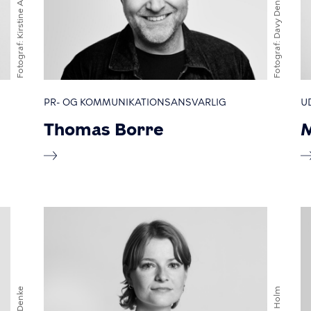
Kirstine Autzen
Davy Denke
Fotograf
Fotograf
PR- OG KOMMUNIKATIONSANSVARLIG
U
Thomas Borre
M
Davy Denke
Mads Holm