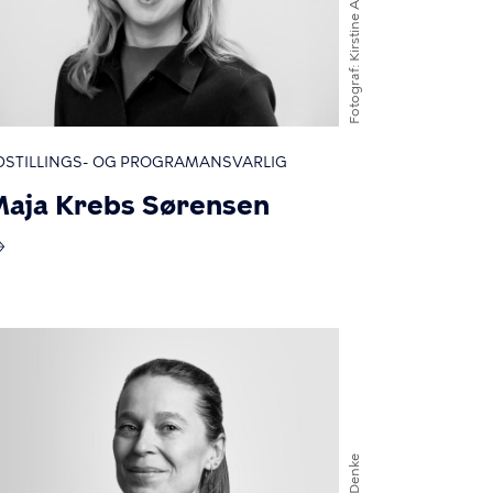
Kirstine Autzen
Fotograf
DSTILLINGS- OG PROGRAMANSVARLIG
aja Krebs Sørensen
Davy Denke