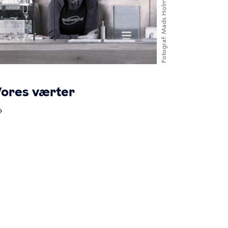
Mads Holm
Fotograf
ores værter