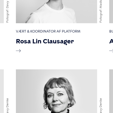
Fotograf
Fotograf
VÆRT & KOORDINATOR AF PLATFORM
B
Rosa Lin Clausager
A
Davy Denke
Davy Denke