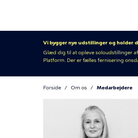
Primær
Gå
til
navigat
hovedindhold
Vi bygger nye udstillinger og holder d
Glæd dig til at opleve soloudstillinger
Platform. Der er fælles fernisering onsdag
Forside
Om os
Medarbejdere
Brødkru
Medarbej