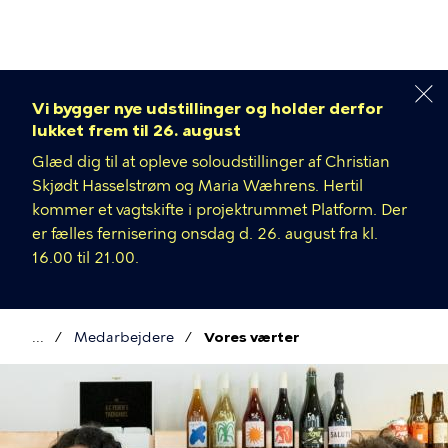
Gå
til
hovedindhold
Vi bygger nye udstillinger og holder derfor
lukket frem til 26. august
Glæd dig til at opleve soloudstillinger af Christian
Skjødt Hasselstrøm og Maria Wæhrens. Hertil
kommer et vagtskifte i projektrummet Platform. Der
er fælles fernisering onsdag d. 26. august fra kl.
16.00 til 21.00.
Medarbejdere
Vores værter
Brødkrumme