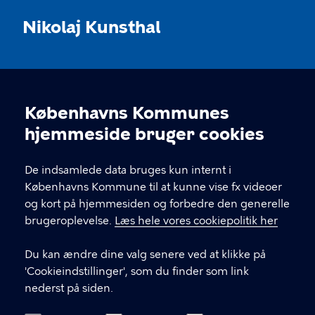
Nikolaj Kunsthal
KONTAKT
Københavns Kommunes
Nikolaj Plads 10, 1067 København
Cookieindstillinger
hjemmeside bruger cookies
nikolajkunsthal@kff.kk.dk
De indsamlede data bruges kun internt i
EAN: 5798009780331
Københavns Kommune til at kunne vise fx videoer
og kort på hjemmesiden og forbedre den generelle
brugeroplevelse.
Læs hele vores cookiepolitik her
LINKS
Du kan ændre dine valg senere ved at klikke på
Kontakt
'Cookieindstillinger', som du finder som link
nederst på siden.
Facebook