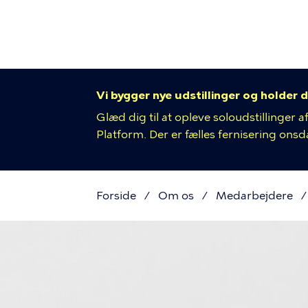
Primær
Gå
til
navigat
hovedindhold
Vi bygger nye udstillinger og holder d
Glæd dig til at opleve soloudstillinger
Platform. Der er fælles fernisering onsdag
Forside
Om os
Medarbejdere
Brødkru