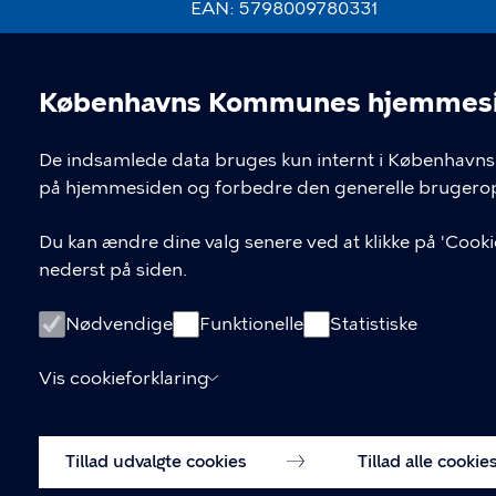
EAN: 5798009780331
Københavns Kommunes hjemmesid
Cookieindstil
De indsamlede data bruges kun internt i Københavns 
på hjemmesiden og forbedre den generelle brugerop
Du kan ændre dine valg senere ved at klikke på 'Cookie
nederst på siden.
Nødvendige
Funktionelle
Statistiske
Vis cookieforklaring
Tillad udvalgte cookies
Tillad alle cookie