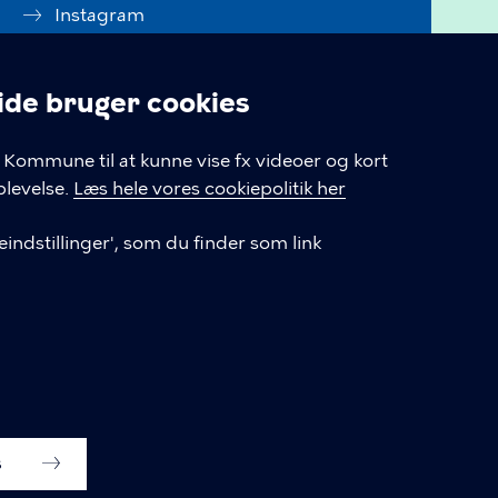
Instagram
Linkedin
e bruger cookies
Tilgængelighedserklæring
linger
Kommune til at kunne vise fx videoer og kort
Cookiepolitik
levelse.
Læs hele vores cookiepolitik her
Cookieindstillinger
indstillinger', som du finder som link
s