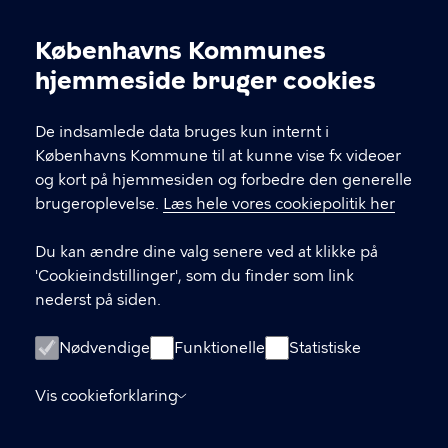
KONTAKT
Københavns Kommunes
Nikolaj Plads 10, 1067 København
Cookieindstillinger
hjemmeside bruger cookies
nikolajkunsthal@kff.kk.dk
De indsamlede data bruges kun internt i
EAN: 5798009780331
Københavns Kommune til at kunne vise fx videoer
og kort på hjemmesiden og forbedre den generelle
brugeroplevelse.
Læs hele vores cookiepolitik her
LINKS
Du kan ændre dine valg senere ved at klikke på
Kontakt
'Cookieindstillinger', som du finder som link
nederst på siden.
Facebook
Instagram
Nødvendige
Funktionelle
Statistiske
Linkedin
Vis cookieforklaring
Tilgængelighedserklæring