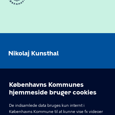
Nikolaj Kunsthal
KONTAKT
Københavns Kommunes
Nikolaj Plads 10, 1067 København
Cookieindstillinger
hjemmeside bruger cookies
nikolajkunsthal@kff.kk.dk
De indsamlede data bruges kun internt i
EAN: 5798009780331
Københavns Kommune til at kunne vise fx videoer