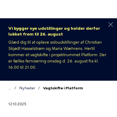
Gå
til
hovedindhold
Vi bygger nye udstillinger og holder derfor
lukket frem til 26. august
Glæd dig til at opleve soloudstillinger af Christian
Skjødt Hasselstrøm og Maria Wæhrens. Hertil
kommer et vagtskifte i projektrummet Platform. Der
er fælles fernisering onsdag d. 26. august fra kl.
16.00 til 21.00.
Nyheder
Vagtskifte i Platform
Brødkrumme
12.10.2025