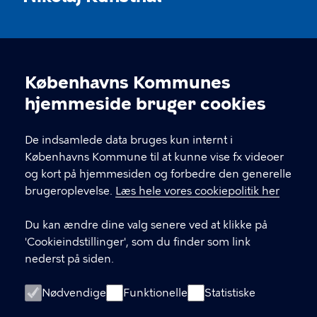
KONTAKT
Københavns Kommunes
Nikolaj Plads 10, 1067 København
Cookieindstillinger
hjemmeside bruger cookies
nikolajkunsthal@kff.kk.dk
De indsamlede data bruges kun internt i
EAN: 5798009780331
Københavns Kommune til at kunne vise fx videoer
og kort på hjemmesiden og forbedre den generelle
brugeroplevelse.
Læs hele vores cookiepolitik her
LINKS
Du kan ændre dine valg senere ved at klikke på
Kontakt
'Cookieindstillinger', som du finder som link
nederst på siden.
Facebook
Instagram
Nødvendige
Funktionelle
Statistiske