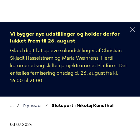
Gå
til
hovedindhold
Vi bygger nye udstillinger og holder derfor
lukket frem til 26. august
Glæd dig til at opleve soloudstillinger af Christian
Skjødt Hasselstrøm og Maria Wæhrens. Hertil
kommer et vagtskifte i projektrummet Platform. Der
er fælles fernisering onsdag d. 26. august fra kl.
16.00 til 21.00.
Nyheder
Slutspurt i Nikolaj Kunsthal
Brødkrumme
03.07.2024