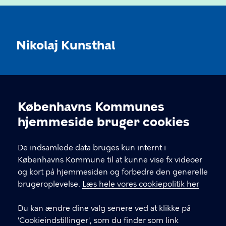
Nikolaj Kunsthal
KONTAKT
Københavns Kommunes
Nikolaj Plads 10, 1067 København
Cookieindstillinger
hjemmeside bruger cookies
nikolajkunsthal@kff.kk.dk
De indsamlede data bruges kun internt i
EAN: 5798009780331
Københavns Kommune til at kunne vise fx videoer
og kort på hjemmesiden og forbedre den generelle
brugeroplevelse.
Læs hele vores cookiepolitik her
LINKS
Du kan ændre dine valg senere ved at klikke på
Kontakt
'Cookieindstillinger', som du finder som link