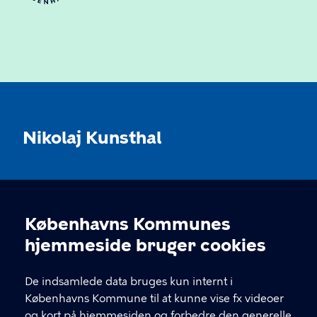
Nikolaj Kunsthal
KONTAKT
Københavns Kommunes
Nikolaj Plads 10, 1067 København
Cookieindstillinger
hjemmeside bruger cookies
nikolajkunsthal@kff.kk.dk
De indsamlede data bruges kun internt i
EAN: 5798009780331
Københavns Kommune til at kunne vise fx videoer
og kort på hjemmesiden og forbedre den generelle