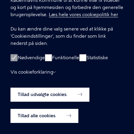
Københavns Kommune til at kunne vise fx videoer
og kort på hjemmesiden og forbedre den generelle
brugeroplevelse.
Læs hele vores cookiepolitik her
LINKS
Du kan ændre dine valg senere ved at klikke på
Kontakt
'Cookieindstillinger', som du finder som link
nederst på siden.
Facebook
Instagram
Nødvendige
Funktionelle
Statistiske
Linkedin
Vis cookieforklaring
Tilgængelighedserklæring
Tillad udvalgte cookies
Cookiepolitik
Cookieindstillinger
Tillad alle cookies