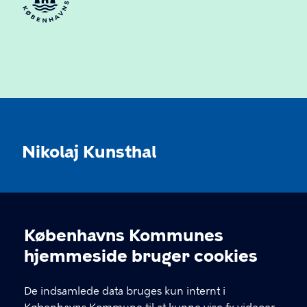
Nikolaj Kunsthal
KONTAKT
Københavns Kommunes
Nikolaj Plads 10, 1067 København
Cookieindstillinger
hjemmeside bruger cookies
nikolajkunsthal@kff.kk.dk
De indsamlede data bruges kun internt i
EAN: 5798009780331