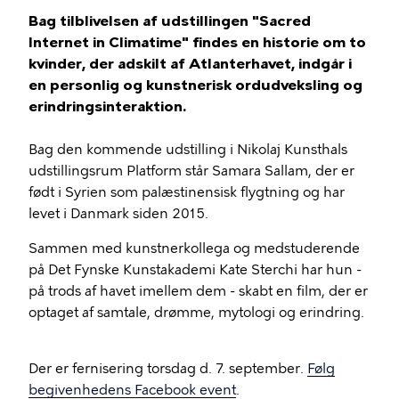
Bag tilblivelsen af udstillingen "Sacred
Internet in Climatime" findes en historie om to
kvinder, der adskilt af Atlanterhavet, indgår i
en personlig og kunstnerisk ordudveksling og
erindringsinteraktion.
Bag den kommende udstilling i Nikolaj Kunsthals
udstillingsrum Platform står Samara Sallam, der er
født i Syrien som palæstinensisk flygtning og har
levet i Danmark siden 2015.
Sammen med kunstnerkollega og medstuderende
på Det Fynske Kunstakademi Kate Sterchi har hun -
på trods af havet imellem dem - skabt en film, der er
optaget af samtale, drømme, mytologi og erindring.
Der er fernisering torsdag d. 7. september.
Følg
begivenhedens Facebook event
.