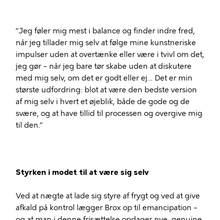
”Jeg føler mig mest i balance og finder indre fred,
når jeg tillader mig selv at følge mine kunstneriske
impulser uden at overtænke eller være i tvivl om det,
jeg gør – når jeg bare tør skabe uden at diskutere
med mig selv, om det er godt eller ej… Det er min
største udfordring: blot at være den bedste version
af mig selv i hvert et øjeblik, både de gode og de
svære, og at have tillid til processen og overgive mig
til den.”
Styrken i modet til at være sig selv
Ved at nægte at lade sig styre af frygt og ved at give
afkald på kontrol lægger Brox op til emancipation –
og at man i denne frisættelse opdager nye, genuine