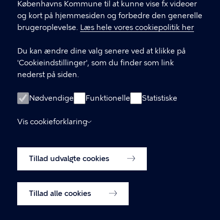
Københavns Kommune til at kunne vise fx videoer
og kort på hjemmesiden og forbedre den generelle
brugeroplevelse.
Læs hele vores cookiepolitik her
LINKS
Du kan ændre dine valg senere ved at klikke på
Kontakt
'Cookieindstillinger', som du finder som link
nederst på siden.
Facebook
Instagram
Nødvendige
Funktionelle
Statistiske
Linkedin
Vis cookieforklaring
Tilgængelighedserklæring
Tillad udvalgte cookies
Cookiepolitik
Cookieindstillinger
Tillad alle cookies