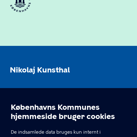
Nikolaj Kunsthal
KONTAKT
Københavns Kommunes
Nikolaj Plads 10, 1067 København
Cookieindstillinger
hjemmeside bruger cookies
nikolajkunsthal@kff.kk.dk
De indsamlede data bruges kun internt i
EAN: 5798009780331