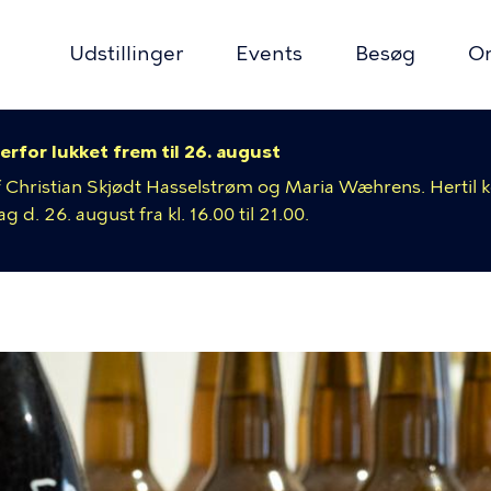
Udstillinger
Events
Besøg
O
erfor lukket frem til 26. august
ion
 af Christian Skjødt Hasselstrøm og Maria Wæhrens. Hertil
 d. 26. august fra kl. 16.00 til 21.00.
mme