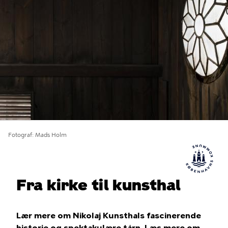
Fotograf
Mads Holm
Fra kirke til kunsthal
Lær mere om Nikolaj Kunsthals fascinerende
historie og spektakulære tårn. Læs mere om