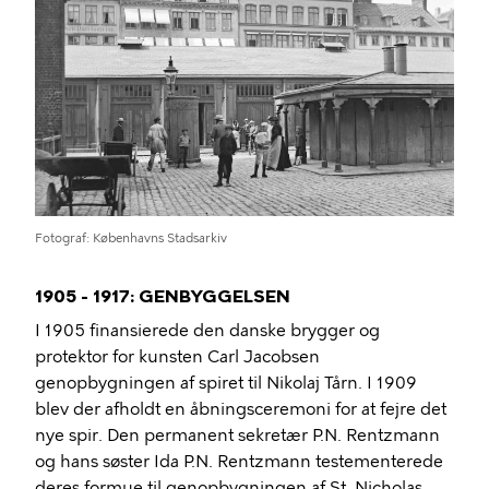
Fotograf
Københavns Stadsarkiv
1905 - 1917: GENBYGGELSEN
I 1905 finansierede den danske brygger og
protektor for kunsten Carl Jacobsen
genopbygningen af ​​spiret til Nikolaj Tårn. I 1909
blev der afholdt en åbningsceremoni for at fejre det
nye spir. Den permanent sekretær P.N. Rentzmann
og hans søster Ida P.N. Rentzmann testementerede
deres formue til genopbygningen af ​​St. Nicholas