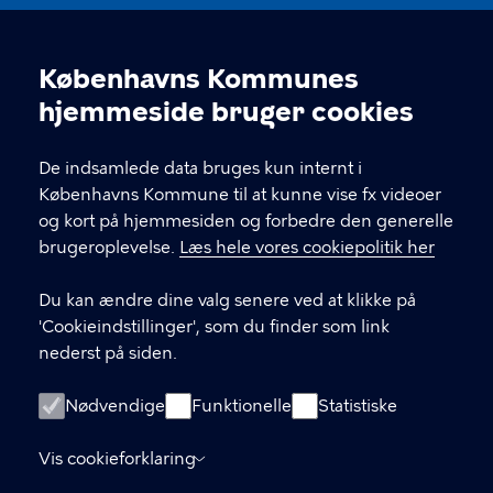
KONTAKT
Københavns Kommunes
Nikolaj Plads 10, 1067 København
Cookieindstillinger
hjemmeside bruger cookies
nikolajkunsthal@kff.kk.dk
De indsamlede data bruges kun internt i
EAN: 5798009780331
Københavns Kommune til at kunne vise fx videoer
og kort på hjemmesiden og forbedre den generelle
brugeroplevelse.
Læs hele vores cookiepolitik her
LINKS
Du kan ændre dine valg senere ved at klikke på
Kontakt
'Cookieindstillinger', som du finder som link
nederst på siden.
Facebook
Instagram
Nødvendige
Funktionelle
Statistiske
Linkedin
Vis cookieforklaring