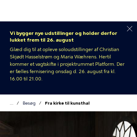
Gå
til
hovedindhold
Vi bygger nye udstillinger og holder derfor
lukket frem til 26. august
Glæd dig til at opleve soloudstillinger af Christian
Skjødt Hasselstrøm og Maria Wæhrens. Hertil
kommer et vagtskifte i projektrummet Platform. Der
er fælles fernisering onsdag d. 26. august fra kl.
16.00 til 21.00.
Besøg
Fra kirke til kunsthal
Brødkrumme