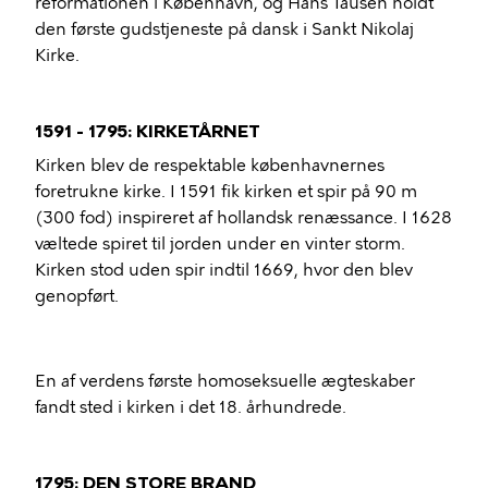
reformationen i København, og Hans Tausen holdt
den første gudstjeneste på dansk i Sankt Nikolaj
Kirke.
1591 - 1795: KIRKETÅRNET
Kirken blev de respektable københavnernes
foretrukne kirke. I 1591 fik kirken et spir på 90 m
(300 fod) inspireret af hollandsk renæssance. I 1628
væltede spiret til jorden under en vinter storm.
Kirken stod uden spir indtil 1669, hvor den blev
genopført.
En af verdens første homoseksuelle ægteskaber
fandt sted i kirken i det 18. århundrede.
1795: DEN STORE BRAND