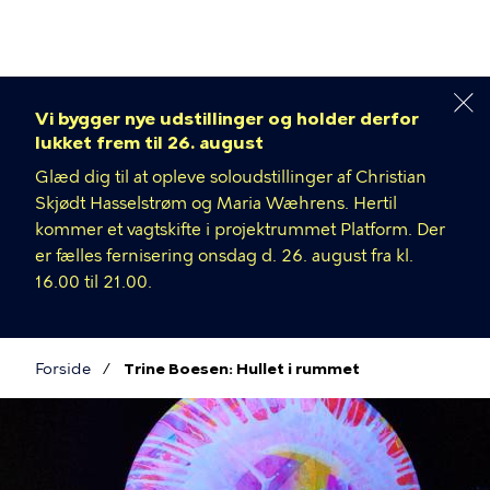
Gå
til
hovedindhold
Vi bygger nye udstillinger og holder derfor
lukket frem til 26. august
Glæd dig til at opleve soloudstillinger af Christian
Skjødt Hasselstrøm og Maria Wæhrens. Hertil
kommer et vagtskifte i projektrummet Platform. Der
er fælles fernisering onsdag d. 26. august fra kl.
16.00 til 21.00.
Forside
Trine Boesen: Hullet i rummet
Brødkrumme