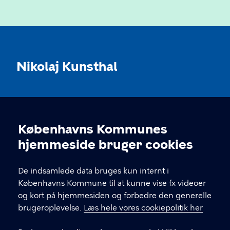
Nikolaj Kunsthal
KONTAKT
Københavns Kommunes
Nikolaj Plads 10, 1067 København
Cookieindstillinger
hjemmeside bruger cookies
nikolajkunsthal@kff.kk.dk
De indsamlede data bruges kun internt i
EAN: 5798009780331
Københavns Kommune til at kunne vise fx videoer
og kort på hjemmesiden og forbedre den generelle
brugeroplevelse.
Læs hele vores cookiepolitik her
LINKS