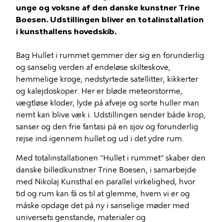
unge og voksne af den danske kunstner Trine
Boesen. Udstillingen bliver en totalinstallation
i kunsthallens hovedskib.
Bag Hullet i rummet gemmer der sig en forunderlig
og sanselig verden af endeløse skilteskove,
hemmelige kroge, nedstyrtede satellitter, kikkerter
og kalejdoskoper. Her er bløde meteorstorme,
vægtløse kloder, lyde på afveje og sorte huller man
nemt kan blive væk i. Udstillingen sender både krop,
sanser og den frie fantasi på en sjov og forunderlig
rejse ind igennem hullet og ud i det ydre rum.
Med totalinstallationen "Hullet i rummet" skaber den
danske billedkunstner Trine Boesen, i samarbejde
med Nikolaj Kunsthal en parallel virkelighed, hvor
tid og rum kan få os til at glemme, hvem vi er og
måske opdage det på ny i sanselige møder med
universets genstande, materialer og