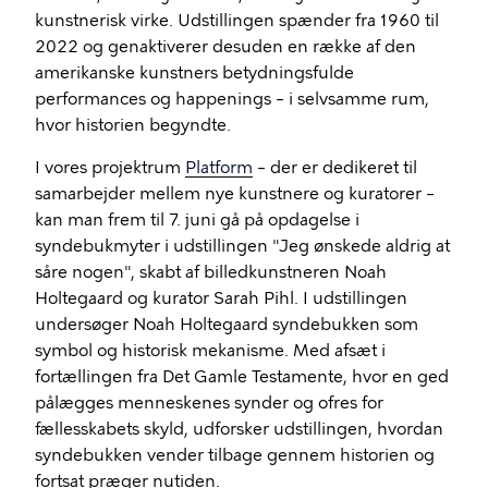
kunstnerisk virke. Udstillingen spænder fra 1960 til
2022 og genaktiverer desuden en række af den
amerikanske kunstners betydningsfulde
performances og happenings – i selvsamme rum,
hvor historien begyndte.
I vores projektrum
Platform
– der er dedikeret til
samarbejder mellem nye kunstnere og kuratorer –
kan man frem til 7. juni gå på opdagelse i
syndebukmyter i udstillingen "Jeg ønskede aldrig at
såre nogen", skabt af billedkunstneren Noah
Holtegaard og kurator Sarah Pihl. I udstillingen
undersøger Noah Holtegaard syndebukken som
symbol og historisk mekanisme. Med afsæt i
fortællingen fra Det Gamle Testamente, hvor en ged
pålægges menneskenes synder og ofres for
fællesskabets skyld, udforsker udstillingen, hvordan
syndebukken vender tilbage gennem historien og
fortsat præger nutiden.