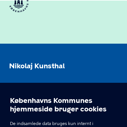
Nikolaj Kunsthal
KONTAKT
Københavns Kommunes
Nikolaj Plads 10, 1067 København
Cookieindstillinger
hjemmeside bruger cookies
nikolajkunsthal@kff.kk.dk
De indsamlede data bruges kun internt i
EAN: 5798009780331