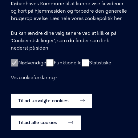
Københavns Kommune til at kunne vise fx videoer
og kort på hjemmesiden og forbedre den generelle
brugeroplevelse.
Læs hele vores cookiepolitik her
LINKS
Du kan ændre dine valg senere ved at klikke på
Kontakt
'Cookieindstillinger', som du finder som link
nederst på siden.
Facebook
Instagram
Nødvendige
Funktionelle
Statistiske
Linkedin
Vis cookieforklaring
Tilgængelighedserklæring
Tillad udvalgte cookies
Cookiepolitik
Cookieindstillinger
Tillad alle cookies