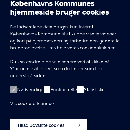
Københavns Kommunes
Nikolaj Plads 10, 1067 København
Cookieindstillinger
hjemmeside bruger cookies
nikolajkunsthal@kff.kk.dk
De indsamlede data bruges kun internt i
EAN: 5798009780331
Københavns Kommune til at kunne vise fx videoer
og kort på hjemmesiden og forbedre den generelle
brugeroplevelse.
Læs hele vores cookiepolitik her
LINKS
Du kan ændre dine valg senere ved at klikke på
Kontakt
'Cookieindstillinger', som du finder som link
nederst på siden.
Facebook
Instagram
Nødvendige
Funktionelle
Statistiske
Linkedin
Vis cookieforklaring
Tilgængelighedserklæring
Tillad udvalgte cookies
Cookiepolitik