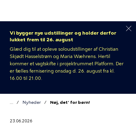
Gå
til
hovedindhold
Vi bygger nye udstillinger og holder derfor
lukket frem til 26. august
Glæd dig til at opleve soloudstillinger af Christian
Skjødt Hasselstrøm og Maria Wæhrens. Hertil
kommer et vagtskifte i projektrummet Platform. Der
er fælles fernisering onsdag d. 26. august fra kl.
16.00 til 21.00.
Nyheder
Nøj, det’ for børn!
Brødkrumme
23.06.2026