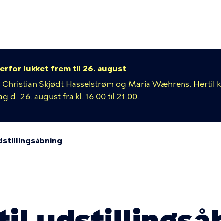
ion
erfor lukket frem til 26. august
 af Christian Skjødt Hasselstrøm og Maria Wæhrens. Hertil
 d. 26. august fra kl. 16.00 til 21.00.
stillingsåbning
mme
il udstillingså