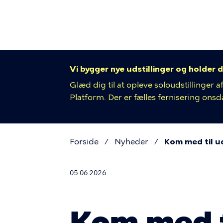
Primær
Gå
til
navigat
hovedindhold
Vi bygger nye udstillinger og holder d
Glæd dig til at opleve soloudstillinger
Platform. Der er fælles fernisering onsdag
Forside
Nyheder
Kom med til ud
Brødkru
05.06.2026
Kom med t