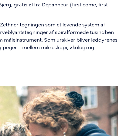
erg, gratis øl fra Depanneur (first come, first
a Zethner tegningen som et levende system af
farveblyantstegninger af spiralformede tusindben
m måleinstrument. Som urskiver bliver leddyrenes
 og peger – mellem mikroskopi, økologi og