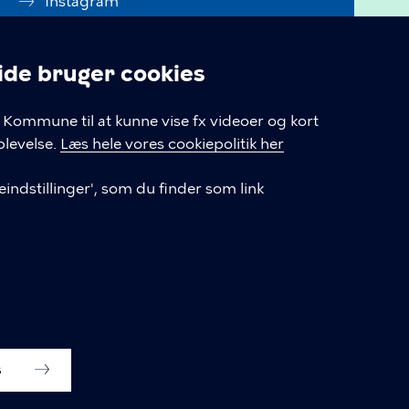
Instagram
Linkedin
e bruger cookies
Tilgængelighedserklæring
linger
Kommune til at kunne vise fx videoer og kort
Cookiepolitik
levelse.
Læs hele vores cookiepolitik her
Cookieindstillinger
indstillinger', som du finder som link
s