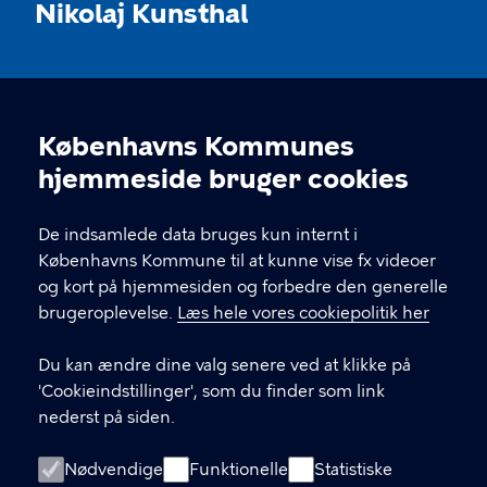
Nikolaj Kunsthal
KONTAKT
Københavns Kommunes
Nikolaj Plads 10, 1067 København
Cookieindstillinger
hjemmeside bruger cookies
nikolajkunsthal@kff.kk.dk
De indsamlede data bruges kun internt i
EAN: 5798009780331
Københavns Kommune til at kunne vise fx videoer
og kort på hjemmesiden og forbedre den generelle
brugeroplevelse.
Læs hele vores cookiepolitik her
LINKS
Du kan ændre dine valg senere ved at klikke på
Kontakt
'Cookieindstillinger', som du finder som link
nederst på siden.
Facebook
Instagram
Nødvendige
Funktionelle
Statistiske