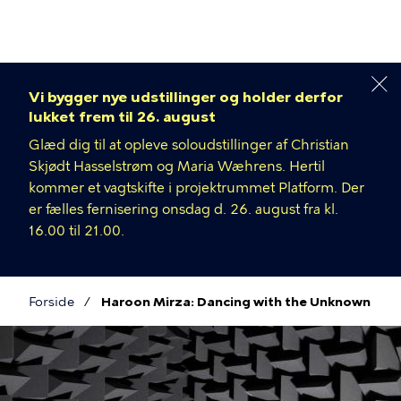
Gå
til
hovedindhold
Vi bygger nye udstillinger og holder derfor
lukket frem til 26. august
Glæd dig til at opleve soloudstillinger af Christian
Skjødt Hasselstrøm og Maria Wæhrens. Hertil
kommer et vagtskifte i projektrummet Platform. Der
er fælles fernisering onsdag d. 26. august fra kl.
16.00 til 21.00.
Forside
Haroon Mirza: Dancing with the Unknown
Brødkrumme