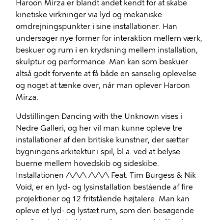
Haroon Mirza er blandt andet kendt for at skabe
kinetiske virkninger via lyd og mekaniske
omdrejningspunkter i sine installationer. Han
undersøger nye former for interaktion mellem værk,
beskuer og rum i en krydsning mellem installation,
skulptur og performance. Man kan som beskuer
altså godt forvente at få både en sanselig oplevelse
og noget at tænke over, når man oplever Haroon
Mirza.
Udstillingen Dancing with the Unknown vises i
Nedre Galleri, og her vil man kunne opleve tre
installationer af den britiske kunstner, der sætter
bygningens arkitektur i spil, bl.a. ved at belyse
buerne mellem hovedskib og sideskibe.
Installationen /\/\/\ /\/\/\ Feat. Tim Burgess & Nik
Void, er en lyd- og lysinstallation bestående af fire
projektioner og 12 fritstående højtalere. Man kan
opleve et lyd- og lystæt rum, som den besøgende