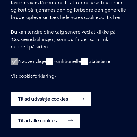
Københavns Kommune til at kunne vise fx videoer
og kort på hjemmesiden og forbedre den generelle
brugeroplevelse.
Læs hele vores cookiepolitik her
LINKS
Du kan ændre dine valg senere ved at klikke på
Kontakt
'Cookieindstillinger', som du finder som link
nederst på siden.
Facebook
Instagram
Nødvendige
Funktionelle
Statistiske
Linkedin
Vis cookieforklaring
Tilgængelighedserklæring
Tillad udvalgte cookies
Cookiepolitik
Cookieindstillinger
Tillad alle cookies