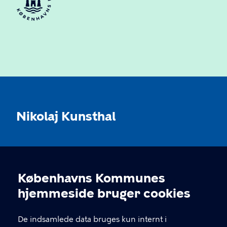
Nikolaj Kunsthal
KONTAKT
Københavns Kommunes
Nikolaj Plads 10, 1067 København
Cookieindstillinger
hjemmeside bruger cookies
nikolajkunsthal@kff.kk.dk
De indsamlede data bruges kun internt i
EAN: 5798009780331