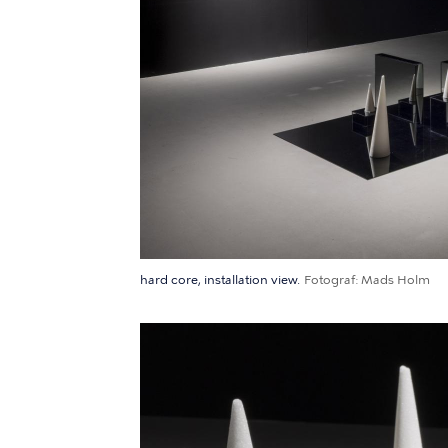
hard core, installation view.
Fotograf
Mads Holm