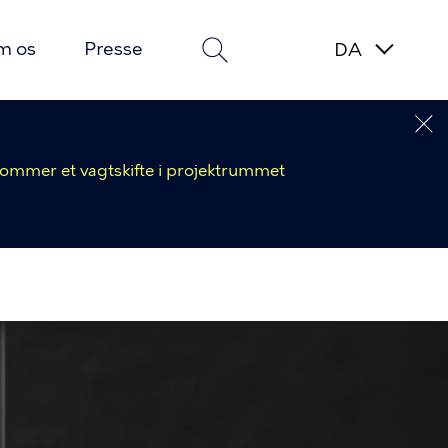
m os
Presse
 kommer et vagtskifte i projektrummet