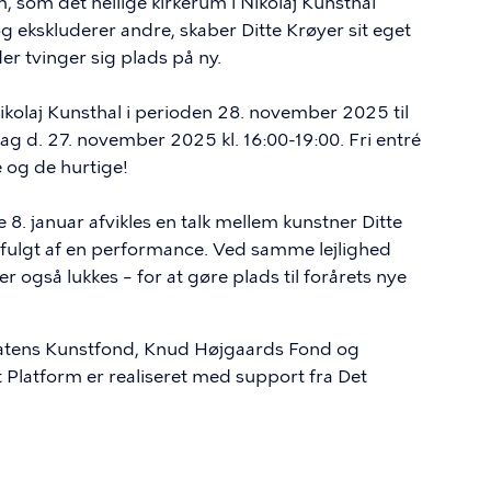
m, som det hellige kirkerum i Nikolaj Kunsthal
 ekskluderer andre, skaber Ditte Krøyer sit eget
der tvinger sig plads på ny.
Nikolaj Kunsthal i perioden 28. november 2025 til
dag d. 27. november 2025 kl. 16:00-19:00. Fri entré
te og de hurtige!
 8. januar afvikles en talk mellem kunstner Ditte
erfulgt af en performance. Ved samme lejlighed
r også lukkes – for at gøre plads til forårets nye
 Statens Kunstfond, Knud Højgaards Fond og
atform er realiseret med support fra Det