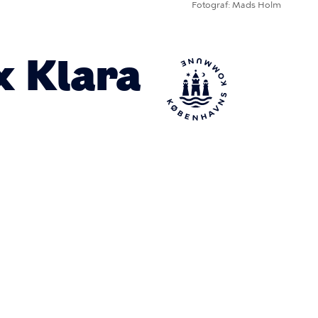
Fotograf
Mads Holm
x Klara