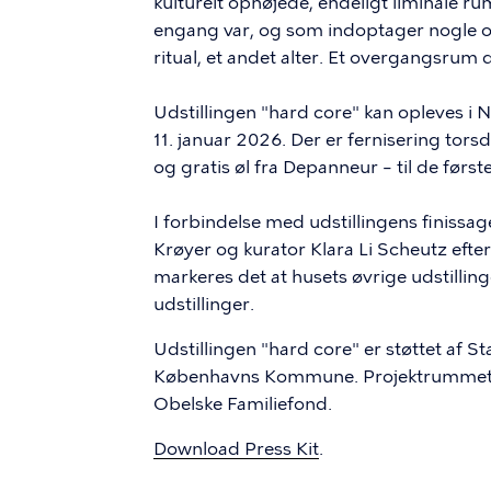
kulturelt ophøjede, endeligt liminale ru
engang var, og som indoptager nogle og
ritual, et andet alter. Et overgangsrum 
Udstillingen "hard core" kan opleves i 
11. januar 2026. Der er fernisering tors
og gratis øl fra Depanneur – til de førs
I forbindelse med udstillingens finissage
Krøyer og kurator Klara Li Scheutz eft
markeres det at husets øvrige udstillinge
udstillinger.
Udstillingen "hard core" er støttet af
Københavns Kommune. Projektrummet Pl
Obelske Familiefond.
Download Press Kit
.