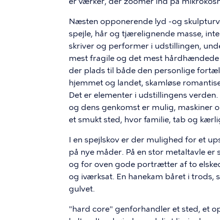
er værker, der zoomer ind på mikrokos
Næsten opponerende lyd -og skulpturvær
spejle, hår og tjærelignende masse, int
skriver og performer i udstillingen, u
mest fragile og det mest hårdhænded
der plads til både den personlige fort
hjemmet og landet, skamløse romantise
Det er elementer i udstillingens verden
og dens genkomst er mulig, maskiner om
et smukt sted, hvor familie, tab og kærl
I en spejlskov er der mulighed for et u
på nye måder. På en stor metaltavle er s
og for oven gode portrætter af to els
og iværksat. En hanekam båret i trods, 
gulvet.
"hard core" genforhandler et sted, et o