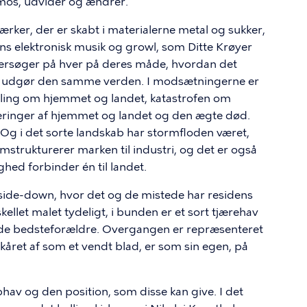
mos, udvider og ændrer.
ker, der er skabt i materialerne metal og sukker,
ens elektronisk musik og growl, som Ditte Krøyer
ndersøger på hver på deres måde, hvordan det
e udgør den samme verden. I modsætningerne er
ælling om hjemmet og landet, katastrofen om
ringer af hjemmet og landet og den ægte død.
. Og i det sorte landskab har stormfloden været,
strukturerer marken til industri, og det er også
ighed forbinder én til landet.
pside-down, hvor det og de mistede har residens
kellet malet tydeligt, i bunden er et sort tjærehav
kede bedsteforældre. Overgangen er repræsenteret
skåret af som et vendt blad, er som sin egen, på
phav og den position, som disse kan give. I det