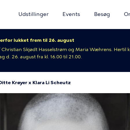
Udstillinger
Events
Besøg
O
erfor lukket frem til 26. august
ion
 af Christian Skjødt Hasselstrøm og Maria Wæhrens. Hertil
 d. 26. august fra kl. 16.00 til 21.00.
Ditte Krøyer x Klara Li Scheutz
mme