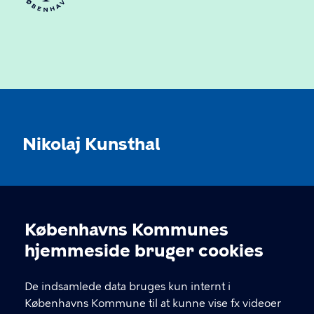
Nikolaj Kunsthal
KONTAKT
Københavns Kommunes
Nikolaj Plads 10, 1067 København
Cookieindstillinger
hjemmeside bruger cookies
nikolajkunsthal@kff.kk.dk
De indsamlede data bruges kun internt i
EAN: 5798009780331
Københavns Kommune til at kunne vise fx videoer