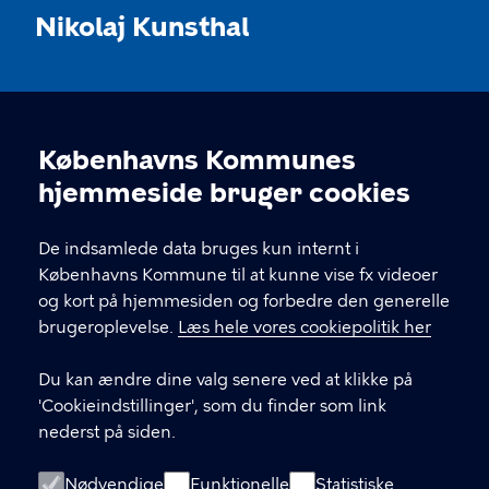
Nikolaj Kunsthal
KONTAKT
Københavns Kommunes
Nikolaj Plads 10, 1067 København
Cookieindstillinger
hjemmeside bruger cookies
nikolajkunsthal@kff.kk.dk
De indsamlede data bruges kun internt i
EAN: 5798009780331
Københavns Kommune til at kunne vise fx videoer
og kort på hjemmesiden og forbedre den generelle
brugeroplevelse.
Læs hele vores cookiepolitik her
LINKS
Du kan ændre dine valg senere ved at klikke på
Kontakt
'Cookieindstillinger', som du finder som link
nederst på siden.
Facebook
Instagram
Nødvendige
Funktionelle
Statistiske