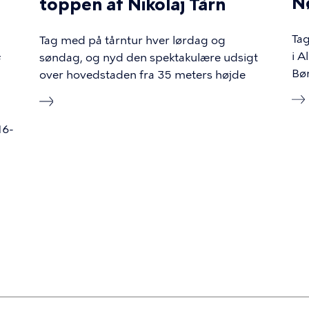
Nø
toppen af Nikolaj Tårn
Tag
Tag med på tårntur hver lørdag og
i A
søndag, og nyd den spektakulære udsigt
f
Bør
over hovedstaden fra 35 meters højde
16-