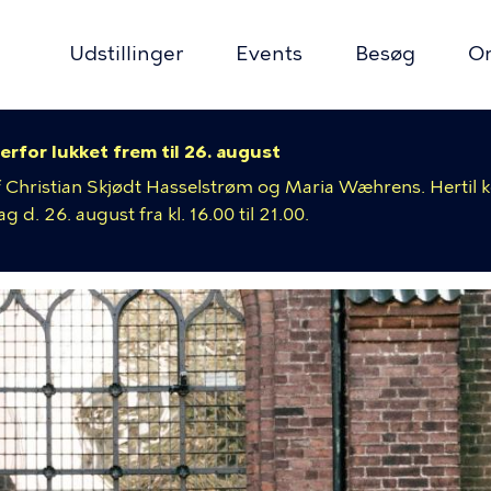
Udstillinger
Events
Besøg
O
erfor lukket frem til 26. august
ion
 af Christian Skjødt Hasselstrøm og Maria Wæhrens. Hertil
 d. 26. august fra kl. 16.00 til 21.00.