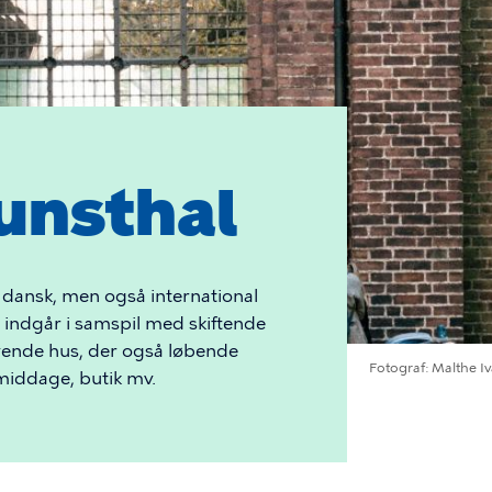
unsthal
r dansk, men også international
 indgår i samspil med skiftende
levende hus, der også løbende
Fotograf
Malthe I
middage, butik mv.