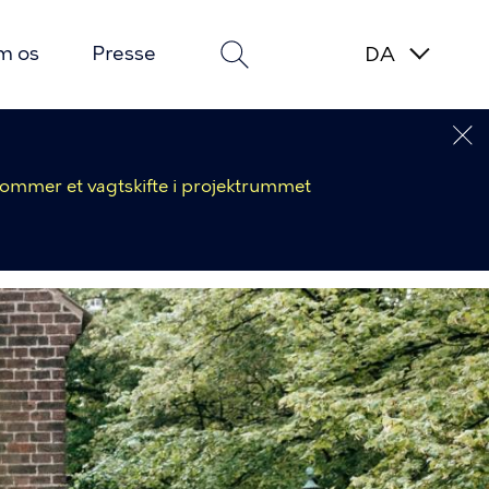
m os
Presse
 kommer et vagtskifte i projektrummet