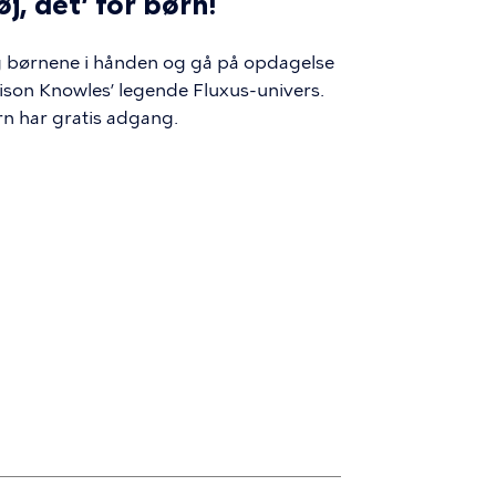
j, det’ for børn!
 børnene i hånden og gå på opdagelse
lison Knowles’ legende Fluxus-univers.
n har gratis adgang.